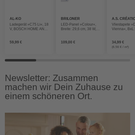
AL-KO
BRILONER
A.S. CRÉATI
Ladegerät »C75 Li«, 18
LED-Panel »Colour«,
Vliestapete »
V, BOSCH HOME AND
Breite: 29,6 cm, 38 W,
Vienna«, BxL:
GARDEN kompatibel
230 V
1005 cm, Uni, 
strukturiert
59,99 €
109,00 €
34,99 €
(6,56 € / m²)
Newsletter: Zusammen
machen wir Dein Zuhause zu
einem schöneren Ort.