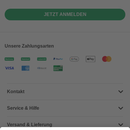
JETZT ANMELDEN
Unsere Zahlungsarten
Kontakt
Dein Kontakt zu uns
Service & Hilfe
Häufige Fragen (FAQ)
Versand & Lieferung