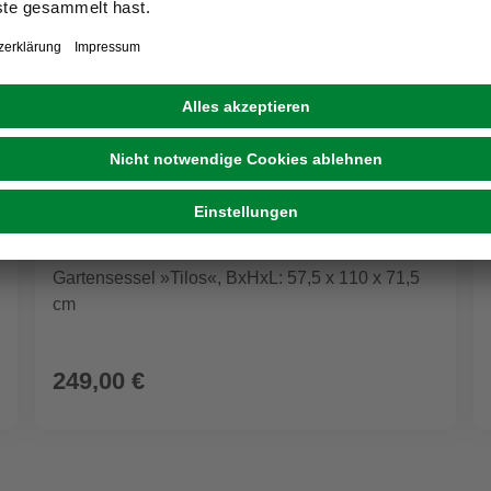
Gartensessel »Tilos«, BxHxL: 57,5 x 110 x 71,5
cm
249,00 €