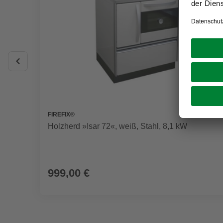
FIREFIX®
Holzherd »Isar 72«, weiß, Stahl, 8,1 kW
999,00 €