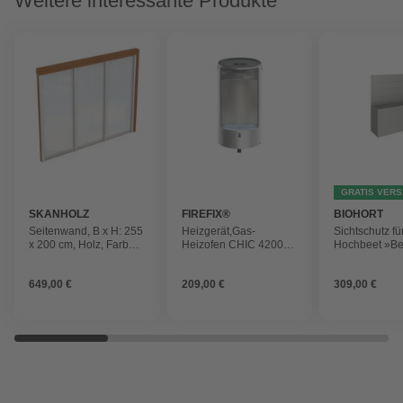
Weitere interessante Produkte
GRATIS VER
SKANHOLZ
FIREFIX®
BIOHORT
Seitenwand, B x H: 255
Heizgerät,Gas-
Sichtschutz fü
x 200 cm, Holz, Farbe:
Heizofen CHIC 4200
Hochbeet »Be
nussbaum
CLASSIC
Stahlblech,
feuerverzinkt/l
649,00 €
209,00 €
309,00 €