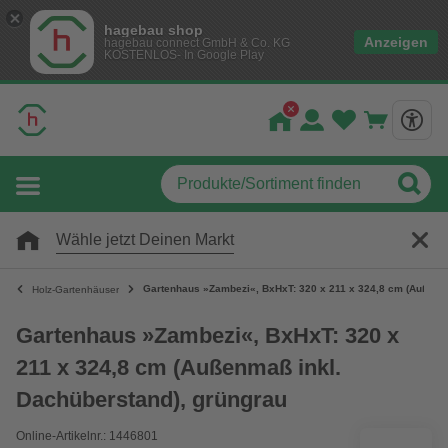
hagebau shop
Anzeigen
hagebau connect GmbH & Co. KG
KOSTENLOS- In Google Play
Wähle jetzt Deinen Markt
Gartenhaus »Zambezi«, BxHxT: 320 x 211 x 324,8 cm (Außenma
Holz-Gartenhäuser
Gartenhaus »Zambezi«, BxHxT: 320 x
211 x 324,8 cm (Außenmaß inkl.
Dachüberstand), grüngrau
Online-Artikelnr.: 1446801