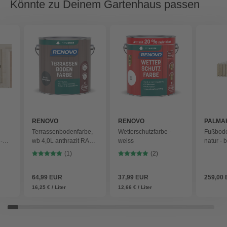
Könnte zu Deinem Gartenhaus passen
RENOVO
RENOVO
PALMA
Terrassenbodenfarbe,
Wetterschutzfarbe -
Fußbode
-
wb 4,0L anthrazit RAL
weiss
natur - 
7016 - grau
(1)
(2)
64,99 EUR
37,99 EUR
259,00
16,25 € / Liter
12,66 € / Liter