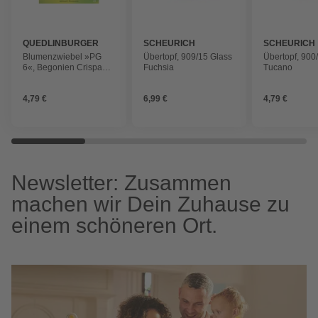
QUEDLINBURGER
SCHEURICH
SCHEURICH
Blumenzwiebel »PG
Übertopf, 909/15 Glass
Übertopf, 900
6«, Begonien Crispa
Fuchsia
Tucano
Marginata, weiß
4,79 €
6,99 €
4,79 €
Newsletter: Zusammen
machen wir Dein Zuhause zu
einem schöneren Ort.