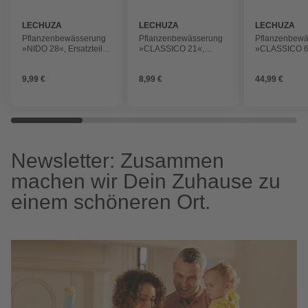
LECHUZA
LECHUZA
LECHUZA
Pflanzenbewässerung
Pflanzenbewässerung
Pflanzenbew
»NIDO 28«, Ersatzteil
»CLASSICO 21«,
»CLASSICO 6
Pflanzeinsatz
Ersatzteil
Ersatzteil
Bewässerungs-Set
Bewässerung
9,99 €
8,99 €
44,99 €
Newsletter: Zusammen
machen wir Dein Zuhause zu
einem schöneren Ort.