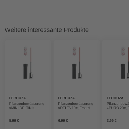
Weitere interessante Produkte
LECHUZA
LECHUZA
LECHUZA
Pflanzenbewässerung
Pflanzenbewässerung
Pflanzenbew
»MINI-DELTINI«,
»DELTA 10«, Ersatzteil
»PURO 20«, Er
Ersatzteil
Wasserstandsanzeiger
Wasserstands
Wasserstandsanzeiger
5,99 €
6,99 €
3,99 €