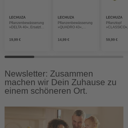
LECHUZA
LECHUZA
LECHUZA
Pflanzenbewässerung
Pflanzenbewässerung
Pflanztopf
»DELTA 40«, Ersatzteil
»QUADRO 43«,
»CLASSICO«
Bewässerungs-Set
Ersatzteil Trennboden
D.43xH39,5 
dunkelgrau r
19,99 €
14,99 €
59,99 €
Newsletter: Zusammen
machen wir Dein Zuhause zu
einem schöneren Ort.