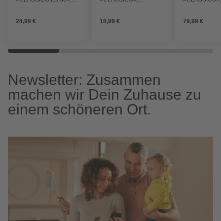
Ersatzteil
D.18xH17 cm
D.43xH40 cm
Bewässerungs-Set
dunkelgrau rund
sandbraun ru
24,99 €
18,99 €
79,99 €
Newsletter: Zusammen
machen wir Dein Zuhause zu
einem schöneren Ort.