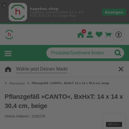
hagebau shop
Anzeigen
hagebau connect GmbH & Co. KG
KOSTENLOS- In Google Play
Wähle jetzt Deinen Markt
Pflanzgefäß »CANTO«, BxHxT: 14 x 14 x 30,4 cm, beige
Pflanzkübel
Pflanzgefäß »CANTO«, BxHxT: 14 x 14 x
30,4 cm, beige
Online-Artikelnr.: 1165278