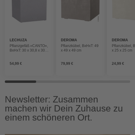
LECHUZA
DEROMA
DEROMA
Pflanzgefäß »CANTO«,
Pflanzkübel, BxHxT: 49
Pflanzkübel, 
BxHxT: 30 x 30,8 x 30,5
x 49 x 49 cm
x 25 x 25 cm
cm, steingrau
54,99 €
79,99 €
24,99 €
Newsletter: Zusammen
machen wir Dein Zuhause zu
einem schöneren Ort.