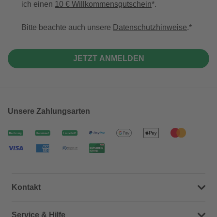
ich einen
10 € Willkommensgutschein
*.
Bitte beachte auch unsere
Datenschutzhinweise
.
JETZT ANMELDEN
Unsere Zahlungsarten
Kontakt
Dein Kontakt zu uns
Service & Hilfe