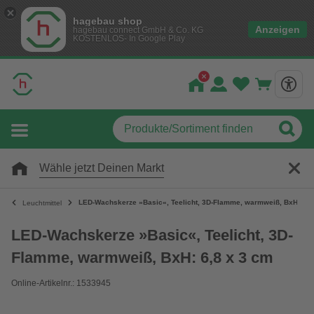
hagebau shop
Anzeigen
hagebau connect GmbH & Co. KG
KOSTENLOS- In Google Play
Wähle jetzt Deinen Markt
LED-Wachskerze »Basic«, Teelicht, 3D-Flamme, warmweiß, BxH: 6,8
Leuchtmittel
LED-Wachskerze »Basic«, Teelicht, 3D-
Flamme, warmweiß, BxH: 6,8 x 3 cm
Online-Artikelnr.: 1533945