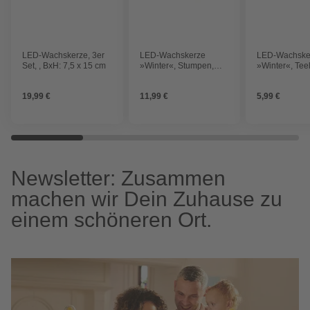
LED-Wachskerze, 3er
LED-Wachskerze
LED-Wachske
Set, , BxH: 7,5 x 15 cm
»Winter«, Stumpen,
»Winter«, Teel
3D-Flamme, warmweiß,
Flamme, war
BxH: 10 x 20 cm
BxH: 4,5 x 2,
19,99 €
11,99 €
5,99 €
Newsletter: Zusammen
machen wir Dein Zuhause zu
einem schöneren Ort.