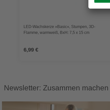
LED-Wachskerze »Basic«, Stumpen, 3D-
Flamme, warmweiß, BxH: 7,5 x 15 cm
6,99 €
Newsletter: Zusammen machen w