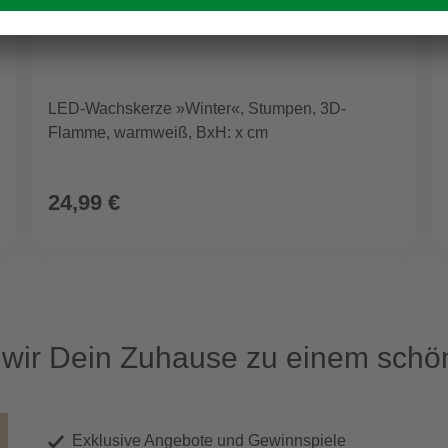
LED-Wachskerze »Winter«, Stumpen, 3D-
Flamme, warmweiß, BxH: x cm
24,99 €
ir Dein Zuhause zu einem schön
Exklusive Angebote und Gewinnspiele