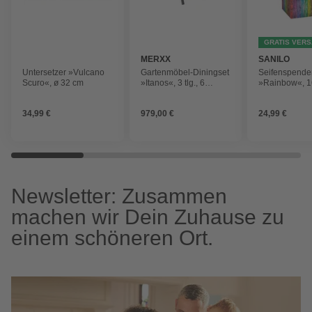
GRATIS VER
MERXX
SANILO
Untersetzer »Vulcano
Gartenmöbel-Diningset
Seifenspende
Scuro«, ø 32 cm
»Itanos«, 3 tlg., 6
»Rainbow«, 1
Sitzplätze, Aluminium
70 mm, Bunt,
Rechteckig
34,99 €
979,00 €
24,99 €
Newsletter: Zusammen
machen wir Dein Zuhause zu
einem schöneren Ort.