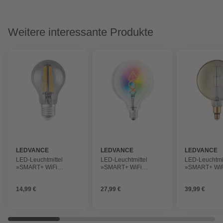
Weitere interessante Produkte
LEDVANCE
LEDVANCE
LEDVANCE
LED-Leuchtmittel
LED-Leuchtmittel
LED-Leuchtmit
»SMART+ WiFi
»SMART+ WiFi
»SMART+ WiF
Filament Classic
Filament Globe
Filament Glo
Dimmable«, 6 W, E27,
RGBW«, 4,5 W, E27,
Dimmable«, 6
14,99 €
27,99 €
39,99 €
warmweiß
warmweiß
warmweiß