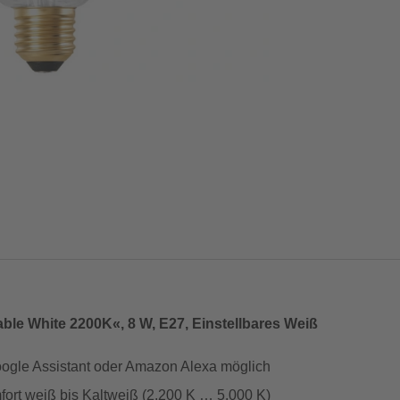
ble White 2200K«, 8 W, E27, Einstellbares Weiß
gle Assistant oder Amazon Alexa möglich
fort weiß bis Kaltweiß (2.200 K … 5.000 K)