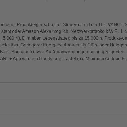
hnologie. Produkteigenschaften: Steuerbar mit der LEDVANC
istant oder Amazon Alexa möglich. Netzwerkprotokoll: WiFi. Li
… 5.000 K). Dimmbar. Lebensdauer: bis zu 15.000 h. Produktvort
 Quecksilber. Geringerer Energieverbrauch als Glüh- oder Halo
Bars, Boutiquen usw.). Außenanwendungen nur in geeigneten 
T+ App wird ein Handy oder Tablet (mit Minimum Android 8.0 