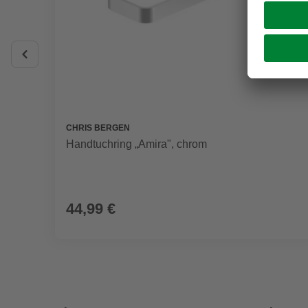
CHRIS BERGEN
Handtuchring „Amira", chrom
44,99 €