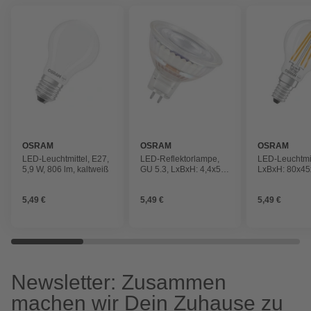
OSRAM
OSRAM
OSRAM
LED-Leuchtmittel, E27,
LED-Reflektorlampe,
LED-Leuchtmit
5,9 W, 806 lm, kaltweiß
GU 5.3, LxBxH: 4,4x5x5
LxBxH: 80x4
cm, kaltweiß
kaltweiß
5,49 €
5,49 €
5,49 €
Newsletter: Zusammen
machen wir Dein Zuhause zu