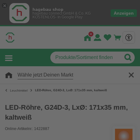
hagebau shop
Anzeigen
hagebau connect GmbH & Co. KG
KOSTENLOS- In Google Play
Wähle jetzt Deinen Markt
LED-Röhre, G24D-3, LxØ: 171x35 mm, kaltweiß
Leuchtmittel
LED-Röhre, G24D-3, LxØ: 171x35 mm,
kaltweiß
Online-Artikelnr.: 1422887