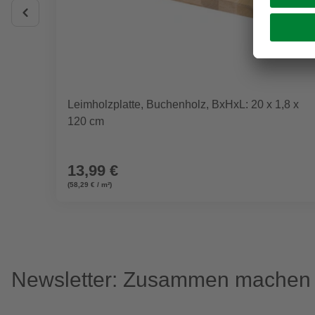
Leimholzplatte, Buchenholz, BxHxL: 20 x 1,8 x
120 cm
13,99 €
(58,29 € / m²)
Newsletter: Zusammen machen w