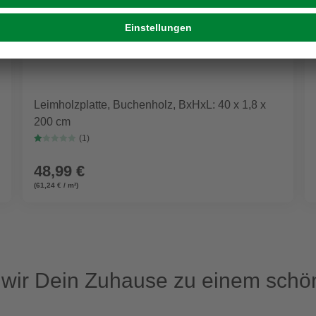
Leimholzplatte, Buchenholz, BxHxL: 40 x 1,8 x
200 cm
(1)
48,99 €
(61,24 € / m²)
ir Dein Zuhause zu einem schön