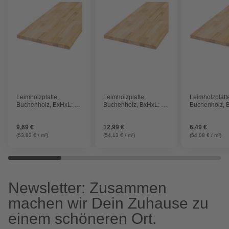
Leimholzplatte,
Leimholzplatte,
Leimholzplatt
Buchenholz, BxHxL: 30
Buchenholz, BxHxL: 40
Buchenholz, 
x 1,8 x 60 cm
x 1,8 x 60 cm
x 1,8 x 60 cm
9,69 €
12,99 €
6,49 €
(53,83 € / m²)
(54,13 € / m²)
(54,08 € / m²)
Newsletter: Zusammen
machen wir Dein Zuhause zu
einem schöneren Ort.