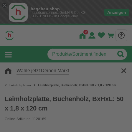
hagebau shop
Anzeigen
hagebau connect GmbH & Co. KG
KOSTENLOS- In Google Play
Wähle jetzt Deinen Markt
Leimholzplatte, Buchenholz, BxHxL: 50 x 1,8 x 120 cm
Leimholzplatten
Leimholzplatte, Buchenholz, BxHxL: 50
x 1,8 x 120 cm
Online-Artikelnr.: 1120189