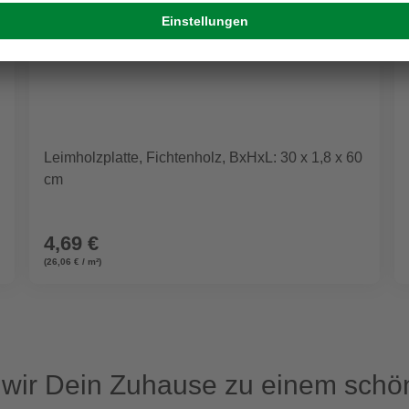
Leimholzplatte, Fichtenholz, BxHxL: 30 x 1,8 x 60
cm
4,69 €
(26,06 € / m²)
ir Dein Zuhause zu einem schön