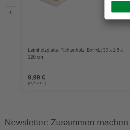
Leimholzplatte, Fichtenholz, BxHxL: 30 x 1,8 x
120 cm
9,99 €
(27,75 € / m²)
Newsletter: Zusammen machen w