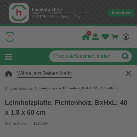
hagebau shop
Anzeigen
hagebau connect GmbH & Co. KG
KOSTENLOS- In Google Play
Wähle jetzt Deinen Markt
Leimholzplatte, Fichtenholz, BxHxL: 40 x 1,8 x 60 cm
Leimholzplatten
Leimholzplatte, Fichtenholz, BxHxL: 40
x 1,8 x 60 cm
Online-Artikelnr.: 1120094