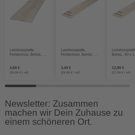
Leimholzplatte,
Leimholzplatte,
Leimholzplatte
Fichtenholz, BxHxL: 30
Fichtenholz, BxHxL: 20
BxHxL: 40 x 1
x 1,8 x 60 cm
x 1,8 x 60 cm
cm
4,69 €
3,49 €
12,99 €
(26,06 € / m²)
(29,08 € / m²)
(27,06 € / m²)
Newsletter: Zusammen
machen wir Dein Zuhause zu
einem schöneren Ort.