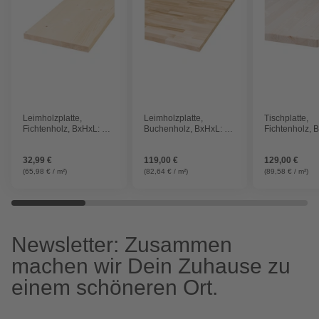
Leimholzplatte,
Leimholzplatte,
Tischplatte,
Fichtenholz, BxHxL: 50
Buchenholz, BxHxL: 80
Fichtenholz, 
x 2,8 x 100 cm
x 2,8 x 180 cm
x 2,8 x 180 c
32,99 €
119,00 €
129,00 €
(65,98 € / m²)
(82,64 € / m²)
(89,58 € / m²)
Newsletter: Zusammen
machen wir Dein Zuhause zu
einem schöneren Ort.