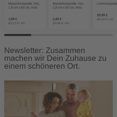
Massivholzplatte, HxL:
Massivholzplatte, HxL:
Leimholzplatte
1,8 cm x 60 cm, Holz
1,8 cm x 60 cm, Holz
20,99 €
3,99 €
2,99 €
(26,24 € / m²)
(22,17 € / m²)
(24,92 € / m²)
Newsletter: Zusammen
machen wir Dein Zuhause zu
einem schöneren Ort.