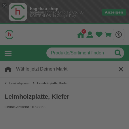
hagebau shop
Anzeigen
hagebau connect GmbH & Co. KG
KOSTENLOS- In Google Play
Wähle jetzt Deinen Markt
Leimholzplatte, Kiefer
Leimholzplatten
Leimholzplatte, Kiefer
Online-Artikelnr.: 1098863