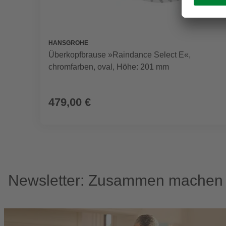
HANSGROHE
Überkopfbrause »Raindance Select E«,
chromfarben, oval, Höhe: 201 mm
479,00 €
Newsletter: Zusammen machen w