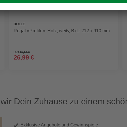
DOLLE
Regal »Profile«, Holz, weiß, BxL: 212 x 910 mm
UVP
29,99 €
26,99 €
ir Dein Zuhause zu einem schön
Exklusive Angebote und Gewinnspiele