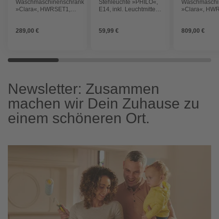
Waschmaschinenschrank
Stehleuchte »PHILO«,
Waschmaschi
»Clara«, HWRSET1,
E14, inkl. Leuchtmittel,
»Clara«, HW
BxHxT: 67,4 x 200 x 67,6
Höhe: 140 cm
BxHxT: 167,4 
cm, weiß matt
67,6 cm, weiß
289,00 €
59,99 €
809,00 €
Newsletter: Zusammen
machen wir Dein Zuhause zu
einem schöneren Ort.