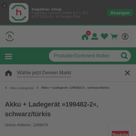
hagebau shop
Anzeigen
hagebau connect GmbH & Co. KG
KOSTENLOS- In Google Play
Wähle jetzt Deinen Markt
Akku + Ladegerät »199482-2«, schwarz/türkis
Akku-Ladegeräte
Akku + Ladegerät »199482-2«,
schwarz/türkis
Online-Artikelnr.: 1099978