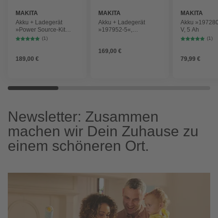
MAKITA
MAKITA
MAKITA
Akku + Ladegerät
Akku + Ladegerät
Akku »197280
»Power Source-Kit
»197952-5«,
V, 5 Ah
LXT«, 18V, 5Ah,
türkis/schwarz
(1)
(1)
schwarz/türkis
169,00 €
189,00 €
79,99 €
Newsletter: Zusammen
machen wir Dein Zuhause zu
einem schöneren Ort.