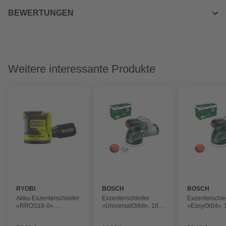
BEWERTUNGEN
Weitere interessante Produkte
RYOBI
BOSCH
BOSCH
Akku-Exzenterschleifer
Exzenterschleifer
Exzenterschle
»RROS18-0«,
»UniversalOrbit«, 18V-
»EasyOrbit«, 
Schleiftellergröße 125
20
mm, ohne Akku und