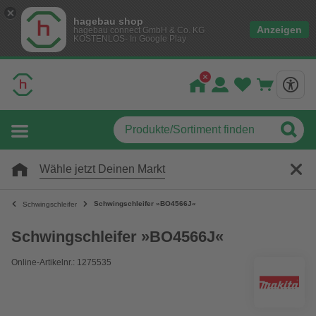
hagebau shop
Anzeigen
hagebau connect GmbH & Co. KG
KOSTENLOS- In Google Play
Wähle jetzt Deinen Markt
Schwingschleifer »BO4566J«
Schwingschleifer
Schwingschleifer »BO4566J«
Online-Artikelnr.: 1275535