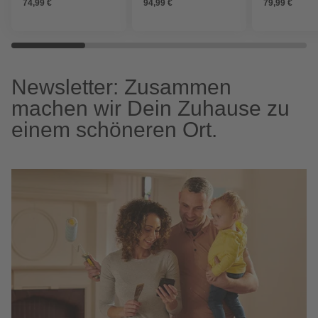
74,99 €
94,99 €
79,99 €
Ladegerät
Newsletter: Zusammen
machen wir Dein Zuhause zu
einem schöneren Ort.