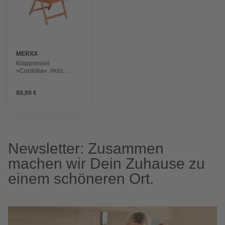
MERXX
Klappsessel
»Cordoba«, Holz,
BxHxT: 58 x 114 x 68
cm
89,99 €
Newsletter: Zusammen
machen wir Dein Zuhause zu
einem schöneren Ort.