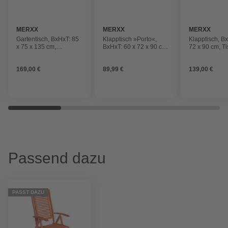
MERXX
MERXX
MERXX
Gartentisch, BxHxT: 85
Klapptisch »Porto«,
Klapptisch, B
x 75 x 135 cm,
BxHxT: 60 x 72 x 90 cm,
72 x 90 cm, Ti
Tischplatte:
Tischplatte:
Eukalyptusho
Eukalyptusholz
Eukalyptusholz
169,00 €
89,99 €
139,00 €
Passend dazu
PASST DAZU