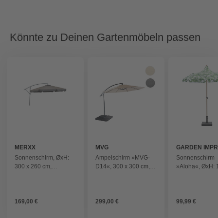
Könnte zu Deinen Gartenmöbeln passen
MERXX
MVG
GARDEN IMPR
Sonnenschirm, ØxH:
Ampelschirm »MVG-
Sonnenschirm
300 x 260 cm,
D14«, 300 x 300 cm,
»Aloha«, ØxH: 
Polyester/Aluminium -
mit Schirmständer,
260 cm,
grau
neigbar - weiss
Aluminium/Polye
grün - gruen
169,00 €
299,00 €
99,99 €