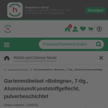
hagebau shop
Anzeigen
hagebau connect GmbH & Co. KG
KOSTENLOS- In Google Play
Wähle jetzt Deinen Markt
Gartenmöbelset »Bologna«, 7-tlg., Aluminium/Kunststoffgeflech
Gartenmöbel-Sets
Gartenmöbelset »Bologna«, 7-tlg.,
Aluminium/Kunststoffgeflecht,
pulverbeschichtet
Online-Artikelnr.: 1393553