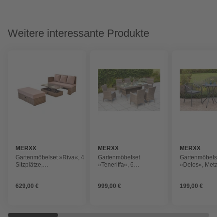
Weitere interessante Produkte
MERXX
MERXX
MERXX
Gartenmöbelset »Riva«, 4
Gartenmöbelset
Gartenmöbels
Sitzplätze,
»Teneriffa«, 6
»Delos«, Metall
Aluminium/Kunststoffgeflecht,
Sitzplätze,
pulverbeschichtet
Stahl/Kunststoff, inkl.
629,00 €
999,00 €
199,00 €
Auflagen