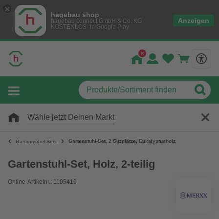
hagebau shop
Anzeigen
hagebau connect GmbH & Co. KG
KOSTENLOS- In Google Play
Wähle jetzt Deinen Markt
Gartenstuhl-Set, 2 Sitzplätze, Eukalyptusholz
Gartenmöbel-Sets
Gartenstuhl-Set, Holz, 2-teilig
Online-Artikelnr.: 1105419