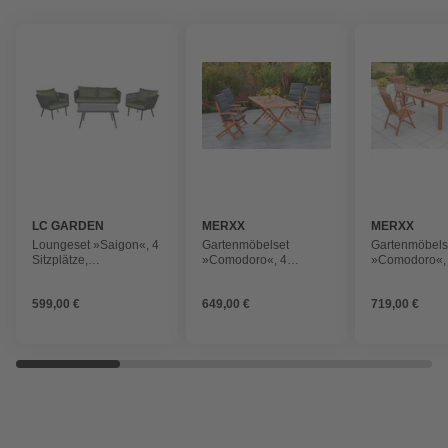
LC GARDEN
MERXX
MERXX
Loungeset »Saigon«, 4
Gartenmöbelset
Gartenmöbels
Sitzplätze,
»Comodoro«, 4
»Comodoro«,
Stahl/Rope/Glaskeramik,
Sitzplätze,
Sitzplätze,
inkl. Auflagen
Eukalyptusholz, inkl.
Eukalyptusholz
599,00 €
649,00 €
719,00 €
Auflagen
Auflagen