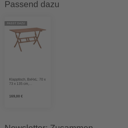
Passend dazu
PASST DAZU
Klapptisch, BxHxL: 70 x
73 x 135 cm,
Tischplatte:
Eukalyptusholz
169,00 €
Newsletter: Zusammen