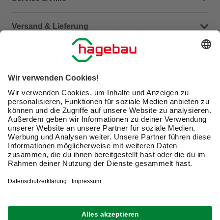
Häufige Fragen (FAQ)
Versand & Lieferung
Serviceübersicht
Meine Bestellübersicht
Unternehmen
Kontaktseite
Retoure
Newsletter
hagebau connect
Lieferstatus
Marktfinder
Lade unsere App herunter
hagebau Gruppe
Versandkosten
Gutscheinkarte kaufen
Karriere
Click & Reserve
Guthabenabfrage Gutscheinkarte
Barrierefreiheitserklärung
Click & Collect
Produktbewertungen
Unsere Sorgfaltspflichten
Du hast eine Online-Bestellung bei uns und möchtest
Elektroaltgeräte Rücknahme
diese widerrufen?
VERTRAG WIDERRUFEN