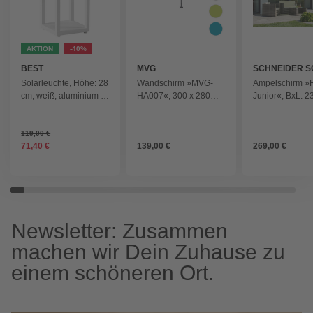
AKTION
-40
BEST
MVG
SCHNEIDER S
Solarleuchte, Höhe: 28
Wandschirm »MVG-
Ampelschirm »
cm, weiß, aluminium -
HA007«, 300 x 280
Junior«, BxL: 2
weiss
cm, Wandmontage -
230cm, quadrat
grau
Sonnenschutzfa
50+ - gruen
119,00 €
71,40 €
139,00 €
269,00 €
Newsletter: Zusammen
machen wir Dein Zuhause zu
einem schöneren Ort.