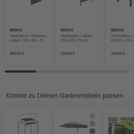
MERXX
MERXX
MERXX
Gartentisch »Toskana«,
Gartentisch, LxBxH:
Gartentisch, 
LxBxH: 185 x 90 x 75
150 x 80 x 76 cm
80/120 x 70 x
cm
369,00 €
139,00 €
159,00 €
Könnte zu Deinen Gartenmöbeln passen