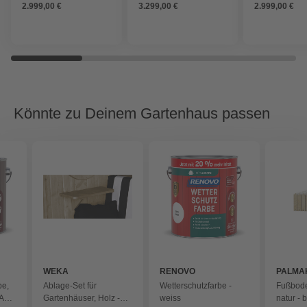
2.999,00 €
3.299,00 €
2.999,00 €
Könnte zu Deinem Gartenhaus passen
WEKA
RENOVO
PALMA
be,
Ablage-Set für
Wetterschutzfarbe -
Fußbode
RAL
Gartenhäuser, Holz -
weiss
natur - 