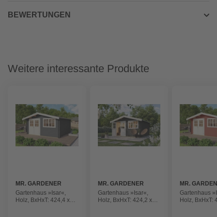
BEWERTUNGEN
Weitere interessante Produkte
MR. GARDENER
MR. GARDENER
MR. GARDE
Gartenhaus »Isar«,
Gartenhaus »Isar«,
Gartenhaus »I
Holz, BxHxT: 424,4 x
Holz, BxHxT: 424,2 x
Holz, BxHxT: 
245 x 443 cm
245 x 443 cm
245 x 443 cm
(Außenmaße)
(Außenmaße)
(Außenmaße)