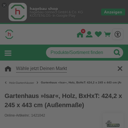
hagebau shop
Anzeigen
hagebau connect GmbH & Co. KG
KOSTENLOS- In Google Play
Wähle jetzt Deinen Markt
Gartenhaus »Isar«, Holz, BxHxT: 424,2 x 245 x 443 cm (Auße
Holz-Gartenhäuser
Gartenhaus »Isar«, Holz, BxHxT: 424,2 x
245 x 443 cm (Außenmaße)
Online-Artikelnr.: 1421042