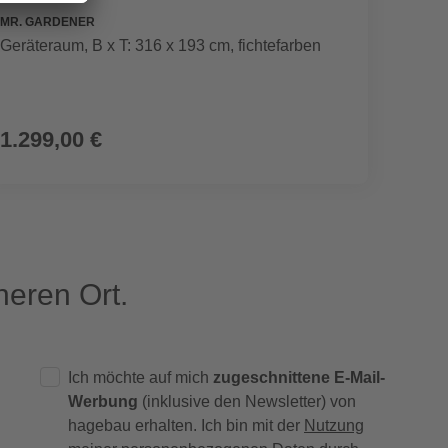
MR. GARDENER
MR. GA
Geräteraum, B x T: 316 x 193 cm, fichtefarben
Carpor
x 190 
1.299,00 €
249,
eren Ort.
Ich möchte auf mich
zugeschnittene E-Mail-
Werbung
(inklusive den Newsletter) von
hagebau erhalten. Ich bin mit der
Nutzung