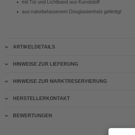
mit Tür und Lichtband aus Kunststoff
aus naturbelassenem Douglasienholz gefertigt
ARTIKELDETAILS
HINWEISE ZUR LIEFERUNG
HINWEISE ZUR MARKTRESERVIERUNG
HERSTELLERKONTAKT
BEWERTUNGEN