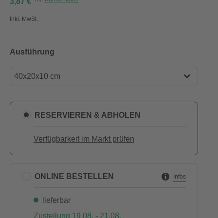
3,87 €
Inkl. MwSt.
Ausführung
40x20x10 cm
40x20x10 cm
40x20x20 cm
RESERVIEREN & ABHOLEN
Verfügbarkeit im Markt prüfen
ONLINE BESTELLEN
Infos
lieferbar
Zustellung 19.08. - 21.08.