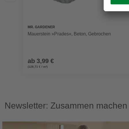
MR. GARDENER
Mauerstein »Prades«, Beton, Gebrochen
ab
3,99 €
(128,71 € / m²)
Newsletter: Zusammen machen w