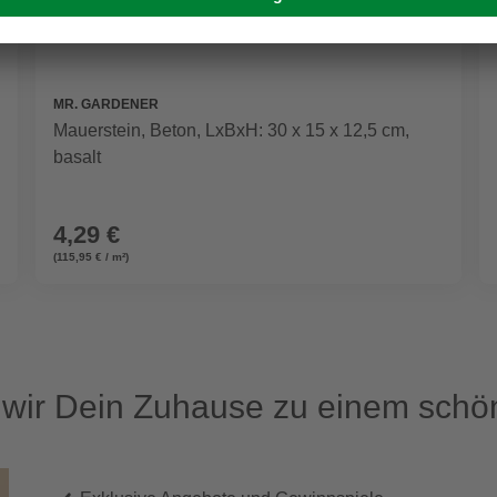
MR. GARDENER
Mauerstein, Beton, LxBxH: 30 x 15 x 12,5 cm,
basalt
4,29 €
(115,95 € / m²)
ir Dein Zuhause zu einem schön