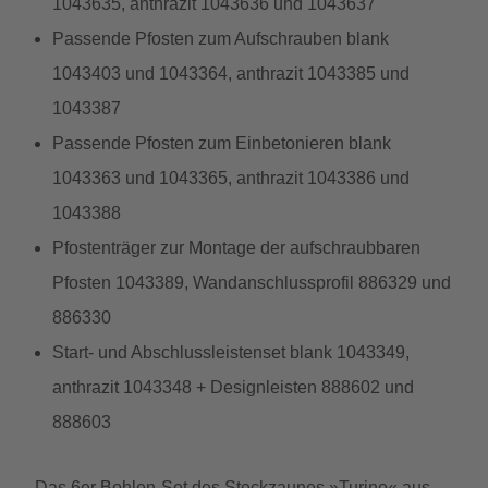
1043635, anthrazit 1043636 und 1043637
Passende Pfosten zum Aufschrauben blank
1043403 und 1043364, anthrazit 1043385 und
1043387
Passende Pfosten zum Einbetonieren blank
1043363 und 1043365, anthrazit 1043386 und
1043388
Pfostenträger zur Montage der aufschraubbaren
Pfosten 1043389, Wandanschlussprofil 886329 und
886330
Start- und Abschlussleistenset blank 1043349,
anthrazit 1043348 + Designleisten 888602 und
888603
Das 6er Bohlen-Set des Steckzaunes »Turino« aus