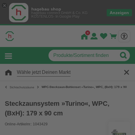
hagebau shop
Anzeigen
hagebau connect GmbH & Co. KG
KOSTENLOS- In Google Play
Wähle jetzt Deinen Markt
WPC-Steckzaun-Bohlenset »Turino«, WPC, (BxH): 179 x 90 cm
Sichtschutzzäune
Steckzaunsystem »Turino«, WPC,
(BxH): 179 x 90 cm
Online-Artikelnr.: 1043429