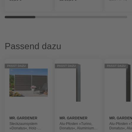
Passend dazu
PASST DAZU
PASST DAZU
PASST DAZU
MR. GARDENER
MR. GARDENER
MR. GARDE
Steckzaunsystem
Alu-Pfosten »Turino,
Alu-Pfosten »
»Donatus«, Holz-
Donatus«, Aluminium,
Donatus«, Al