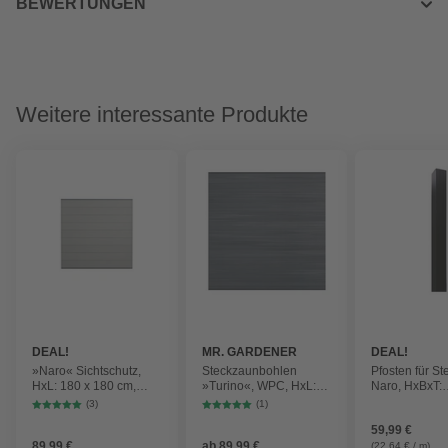
BEWERTUNGEN
Weitere interessante Produkte
DEAL!
MR. GARDENER
DEAL!
»Naro« Sichtschutz,
Steckzaunbohlen
Pfosten für S
HxL: 180 x 180 cm,
»Turino«, WPC, HxL:
Naro, HxBxT:
WPC, anthrazit-grau
90 x 179 cm
265x6,8x6,8c
(3)
(1)
59,99 €
89,99 €
ab
89,99 €
(22,64 € / m)