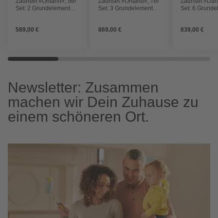
Zaunset »Ontario«, 5er
Zaunset »Ontario«, 7er
Zaunset »Danr
Set: 2 Grundelemente,
Set: 3 Grundelemente,
Set: 6 Grunde
3 Pfosten, Douglasie,
4 Pfosten, Douglasie,
7 Pfosten, Fich
lasiert
lasiert
589,00 €
869,00 €
839,00 €
Newsletter: Zusammen
machen wir Dein Zuhause zu
einem schöneren Ort.