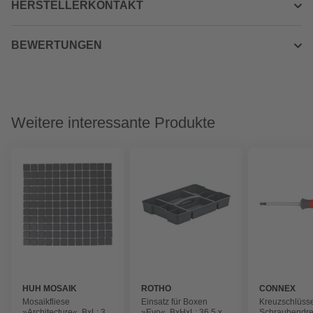
HERSTELLERKONTAKT
BEWERTUNGEN
Weitere interessante Produkte
HUH MOSAIK
ROTHO
CONNEX
Mosaikfliese
Einsatz für Boxen
Kreuzschlüsse
»Architecture«, BxL: 30
»Evo«, BxHxL: 36,5 x
Schraubendre