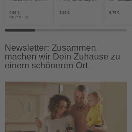
x 32,6 cm,
7,3 x 51,6 cm,
Klingenlänge
Wandbelag/Bodenbelag
Kunststoff
Stahl, PH, 88
4,99 €
7,99 €
9,79 €
(50,92 € / m²)
Newsletter: Zusammen
machen wir Dein Zuhause zu
einem schöneren Ort.