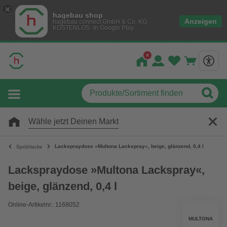
hagebau shop
Anzeigen
hagebau connect GmbH & Co. KG
KOSTENLOS- In Google Play
Wähle jetzt Deinen Markt
Lackspraydose »Multona Lackspray«, beige, glänzend, 0,4 l
Sprühlacke
Lackspraydose »Multona Lackspray«,
beige, glänzend, 0,4 l
Online-Artikelnr.: 1168052
MULTONA