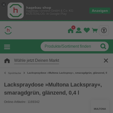
hagebau shop
Anzeigen
hagebau connect GmbH & Co. KG
KOSTENLOS- In Google Play
Wähle jetzt Deinen Markt
Lackspraydose »Multona Lackspray«, smaragdgrün, glänzend, 0,4 l
Sprühlacke
Lackspraydose »Multona Lackspray«,
smaragdgrün, glänzend, 0,4 l
Online-Artikelnr.: 1169342
MULTONA