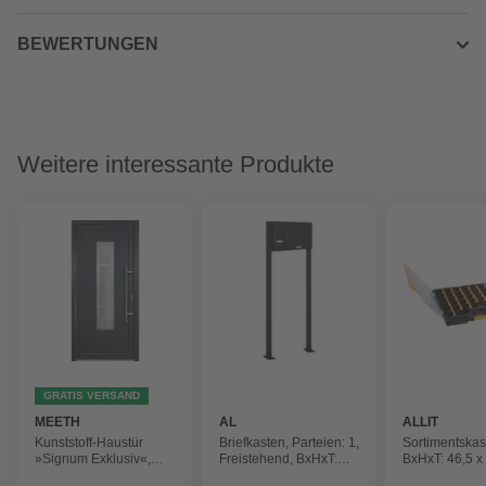
BEWERTUNGEN
Weitere interessante Produkte
GRATIS VERSAND
MEETH
AL
ALLIT
BRIEFKASTENSYSTEME
Kunststoff-Haustür
Briefkasten, Parteien: 1,
Sortimentskas
»Signum Exklusiv«,
Freistehend, BxHxT:
BxHxT: 46,5 x 
satiniertes Glas,
153,186 x 150,0 x 11,6
37,5 cm, Poly