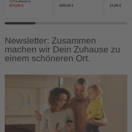
weiß/titan, nach Innen
cm
(PP)
UVP
1.060,83 €
879,00 €
699,00 €
15,99 €
öffnend, ohne Türgriff
Newsletter: Zusammen
machen wir Dein Zuhause zu
einem schöneren Ort.