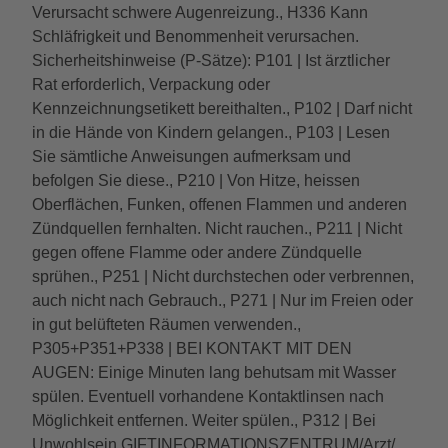
Verursacht schwere Augenreizung., H336 Kann
Schläfrigkeit und Benommenheit verursachen.
Sicherheitshinweise (P-Sätze): P101 | Ist ärztlicher
Rat erforderlich, Verpackung oder
Kennzeichnungsetikett bereithalten., P102 | Darf nicht
in die Hände von Kindern gelangen., P103 | Lesen
Sie sämtliche Anweisungen aufmerksam und
befolgen Sie diese., P210 | Von Hitze, heissen
Oberflächen, Funken, offenen Flammen und anderen
Zündquellen fernhalten. Nicht rauchen., P211 | Nicht
gegen offene Flamme oder andere Zündquelle
sprühen., P251 | Nicht durchstechen oder verbrennen,
auch nicht nach Gebrauch., P271 | Nur im Freien oder
in gut belüfteten Räumen verwenden.,
P305+P351+P338 | BEI KONTAKT MIT DEN
AUGEN: Einige Minuten lang behutsam mit Wasser
spülen. Eventuell vorhandene Kontaktlinsen nach
Möglichkeit entfernen. Weiter spülen., P312 | Bei
Unwohlsein GIFTINFORMATIONSZENTRUM/Arzt/...