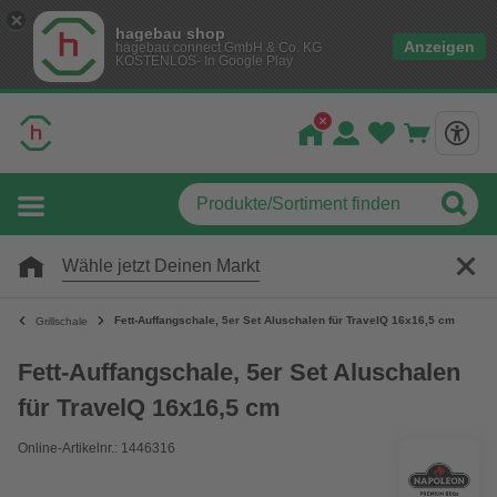
hagebau shop
Anzeigen
hagebau connect GmbH & Co. KG
KOSTENLOS- In Google Play
Wähle jetzt Deinen Markt
Fett-Auffangschale, 5er Set Aluschalen für TravelQ 16x16,5 cm
Grillschale
Fett-Auffangschale, 5er Set Aluschalen
für TravelQ 16x16,5 cm
Online-Artikelnr.: 1446316