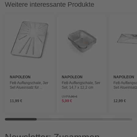
Weitere interessante Produkte
NAPOLEON
NAPOLEON
NAPOLEON
Fett-Auffangschale, 3er
Fett-Auffangschale, 5er
Fett-Auffangsc
Set Alueinsatz für
Set, 14,7 x 12,2 cm
Set Alueinsatz
Freestyle 425
Rogue 425 Fe
Fettwanne
UVP
7,99 €
11,99 €
5,99 €
12,99 €