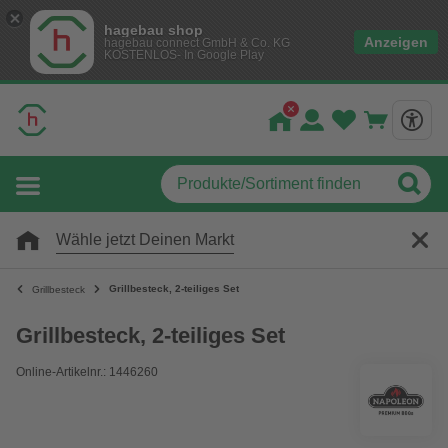
hagebau shop
Anzeigen
hagebau connect GmbH & Co. KG
KOSTENLOS- In Google Play
Wähle jetzt Deinen Markt
Grillbesteck, 2-teiliges Set
Grillbesteck
Grillbesteck, 2-teiliges Set
Online-Artikelnr.: 1446260