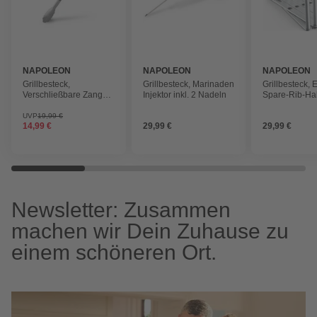
NAPOLEON
NAPOLEON
NAPOLEON
Grillbesteck,
Grillbesteck, Marinaden
Grillbesteck, 
Verschließbare Zange
Injektor inkl. 2 Nadeln
Spare-Rib-Hal
aus Edelstahl
verstellbar
UVP
19,99 €
14,99 €
29,99 €
29,99 €
Newsletter: Zusammen
machen wir Dein Zuhause zu
einem schöneren Ort.