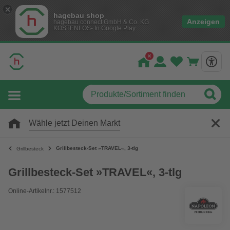
hagebau shop
Anzeigen
hagebau connect GmbH & Co. KG
KOSTENLOS- In Google Play
Wähle jetzt Deinen Markt
Grillbesteck-Set »TRAVEL«, 3-tlg
Grillbesteck
Grillbesteck-Set »TRAVEL«, 3-tlg
Online-Artikelnr.: 1577512