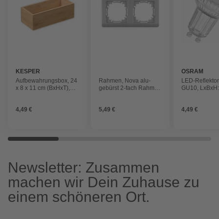
KESPER
OSRAM
Aufbewahrungsbox, 24
Rahmen, Nova alu-
LED-Reflekto
x 8 x 11 cm (BxHxT),
gebürst 2-fach Rahmen
GU10, LxBxH
stapelbar, Kiefer
waagerecht
5,4x5x5 cm, k
4,49 €
5,49 €
4,49 €
Newsletter: Zusammen
machen wir Dein Zuhause zu
einem schöneren Ort.