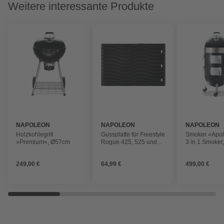
Weitere interessante Produkte
NAPOLEON
NAPOLEON
NAPOLEON
Holzkohlegrill
Gussplatte für Freestyle
Smoker »Apol
»Premium«, Ø57cm
Rogue 425, 525 und
3 in 1 Smoker
625, 45 x 29,5 x 1,5 cm,
schwarz
Gusseisen
249,00 €
64,99 €
499,00 €