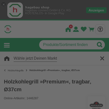
hagebau shop
Anzeigen
hagebau connect GmbH & Co. KG
KOSTENLOS- In Google Play
Wähle jetzt Deinen Markt
Holzkohlegrill »Premium«, tragbar, Ø37cm
Holzkohlegrills
Holzkohlegrill »Premium«, tragbar,
Ø37cm
Online-Artikelnr.: 1446287