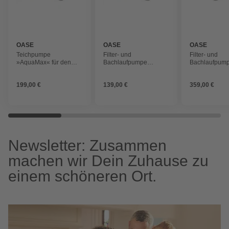
OASE
OASE
OASE
Teichpumpe
Filter- und
Filter- und
»AquaMax« für den
Bachlaufpumpe
Bachlaufpum
Einsatz an Schwimm-
»AquaMax« für den
»AquaMax«, 
und Badeteichen
Einsatz an Schwimm-
Fördermenge:
199,00 €
139,00 €
359,00 €
und Badeteichen
l/h
Newsletter: Zusammen
machen wir Dein Zuhause zu
einem schöneren Ort.