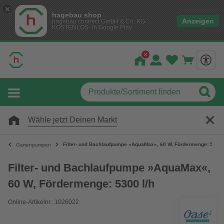
hagebau shop
Anzeigen
hagebau connect GmbH & Co. KG
KOSTENLOS- In Google Play
Wähle jetzt Deinen Markt
Filter- und Bachlaufpumpe »AquaMax«, 60 W, Fördermenge: 5300 
Gartenpumpen
Filter- und Bachlaufpumpe »AquaMax«,
60 W, Fördermenge: 5300 l/h
Online-Artikelnr.: 1026022