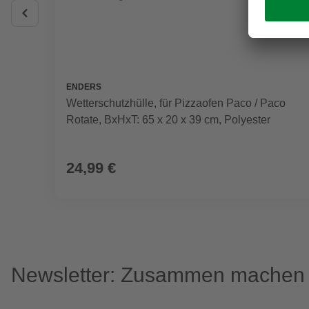
ENDERS
Wetterschutzhülle, für Pizzaofen Paco / Paco
Rotate, BxHxT: 65 x 20 x 39 cm, Polyester
24,99 €
Newsletter: Zusammen machen w