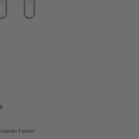
g
nstanter Farbort