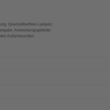
ng. Quecksilberfreie Lampen.
edergabe. Anwendungsgebiete:
neten Außenleuchten.