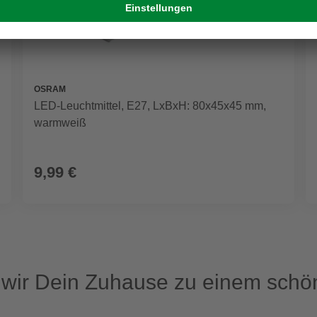
OSRAM
LED-Leuchtmittel, E27, LxBxH: 80x45x45 mm,
warmweiß
9,99 €
ir Dein Zuhause zu einem schön