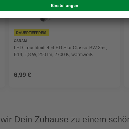
DAUERTIEFPREIS
OSRAM
LED-Leuchtmittel »LED Star Classic BW 25«,
E14, 1,8 W, 250 lm, 2700 K, warmweiß
6,99 €
ir Dein Zuhause zu einem schön