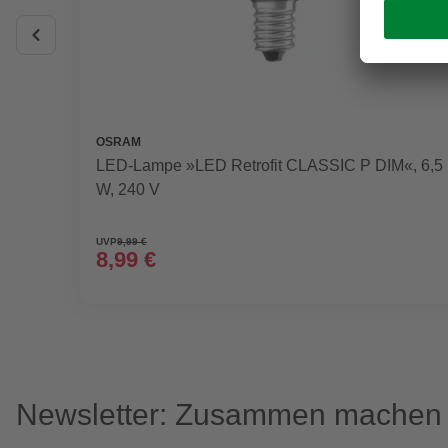
OSRAM
LED-Lampe »LED Retrofit CLASSIC P DIM«, 6,5
W, 240 V
UVP
9,99 €
8,99 €
Newsletter: Zusammen machen w