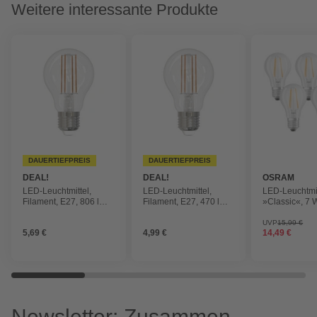
Weitere interessante Produkte
DAUERTIEFPREIS
DAUERTIEFPREIS
DEAL!
DEAL!
OSRAM
LED-Leuchtmittel,
LED-Leuchtmittel,
LED-Leuchtmit
Filament, E27, 806 lm,
Filament, E27, 470 lm,
»Classic«, 7 
3er Pack
3er Pack
warmweiß, 5e
klar
UVP
15,99 €
5,69 €
4,99 €
14,49 €
Newsletter: Zusammen