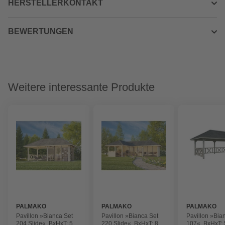
HERSTELLERKONTAKT
BEWERTUNGEN
Weitere interessante Produkte
PALMAKO
PALMAKO
PALMAKO
Pavillon »Bianca Set
Pavillon »Bianca Set
Pavillon »Bia
204 Slide«, BxHxT: 588
220 Slide«, BxHxT: 876
107«, BxHxT: 