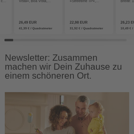
6 cm,
Vista«, Boa Vista,
»Streetline TP«,
Breite: 
schwarz, 40 x 80 x 1,8
Keramik, Kanten:
2,6 cm, 
cm, Keramik
rektifiziert - grau
- grau
26,49 EUR
22,98 EUR
26,23 
41,39 € / Quadratmeter
31,92 € / Quadratmeter
10,49 € /
Newsletter: Zusammen
machen wir Dein Zuhause zu
einem schöneren Ort.