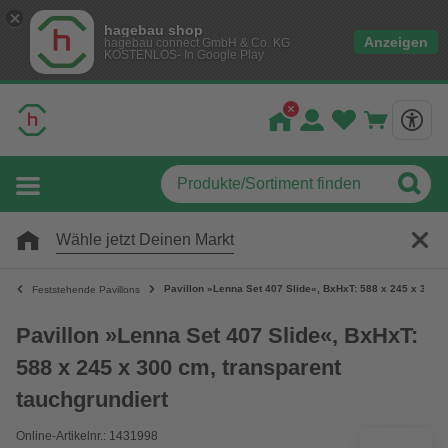
hagebau shop
Anzeigen
hagebau connect GmbH & Co. KG
KOSTENLOS- In Google Play
Wähle jetzt Deinen Markt
Pavillon »Lenna Set 407 Slide«, BxHxT: 588 x 245 x 300 c
Feststehende Pavillons
Pavillon »Lenna Set 407 Slide«, BxHxT:
588 x 245 x 300 cm, transparent
tauchgrundiert
Online-Artikelnr.: 1431998