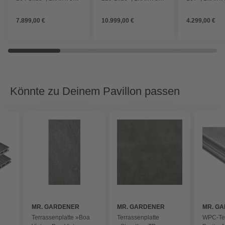
x 319 x 300 cm, Grau
x 319 x 588 cm,
x 300 cm, Gra
naturbelassen
7.899,00 €
10.999,00 €
4.299,00 €
Könnte zu Deinem Pavillon passen
MR. GARDENER
MR. GARDENER
MR. G
Terrassenplatte »Boa
Terrassenplatte
WPC-Ter