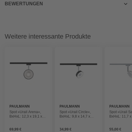
BEWERTUNGEN
Weitere interessante Produkte
PAULMANN
PAULMANN
PAULMANN
Spot »Urail Arena«,
Spot »Urail Circle«,
Spot »Urail S
BxHxL: 12,3 x 19,1 x
BxHxL: 9,8 x 14,7 x
BxHxL: 11,7 x
12,3cm, schwarz
9,8cm, schwarz
11,7cm, weiß
69,99 €
34,99 €
55,00 €