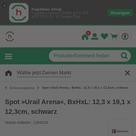
hagebau shop
Anzeigen
hagebau connect GmbH & Co. KG
KOSTENLOS- In Google Play
Wähle jetzt Deinen Markt
Spot »Urail Arena«, BxHxL: 12,3 x 19,1 x 12,3cm, schwarz
Schienensysteme
Spot »Urail Arena«, BxHxL: 12,3 x 19,1 x
12,3cm, schwarz
Online-Artikelnr.: 1204328