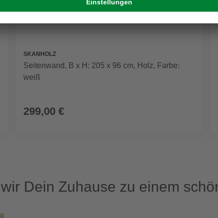
SKANHOLZ
Seitenwand, B x H: 205 x 96 cm, Holz, Farbe:
weiß
299,00 €
ir Dein Zuhause zu einem schön