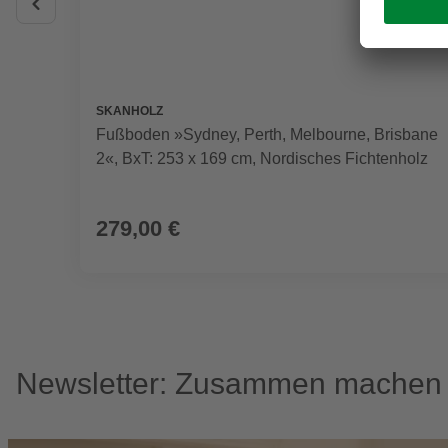
SKANHOLZ
Fußboden »Sydney, Perth, Melbourne, Brisbane
2«, BxT: 253 x 169 cm, Nordisches Fichtenholz
279,00 €
Newsletter: Zusammen machen w