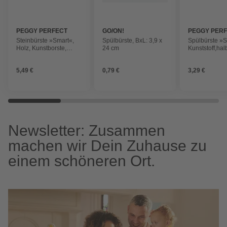
PEGGY PERFECT
GO/ON!
PEGGY PER
Steinbürste »Smart«,
Spülbürste, BxL: 3,9 x
Spülbürste »S
Holz, Kunstborste,
24 cm
Kunststoff,hal
Breite: 23 cm
gummiert Nylo
BxL: 6 x 27 c
5,49 €
0,79 €
3,29 €
Newsletter: Zusammen
machen wir Dein Zuhause zu
einem schöneren Ort.