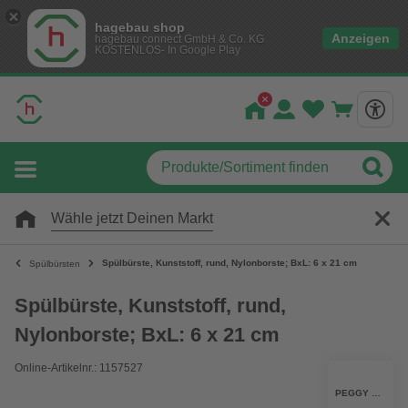
hagebau shop
Anzeigen
hagebau connect GmbH & Co. KG
KOSTENLOS- In Google Play
Wähle jetzt Deinen Markt
Spülbürste, Kunststoff, rund, Nylonborste; BxL: 6 x 21 cm
Spülbürsten
Spülbürste, Kunststoff, rund,
Nylonborste; BxL: 6 x 21 cm
Online-Artikelnr.: 1157527
PEGGY PERFECT