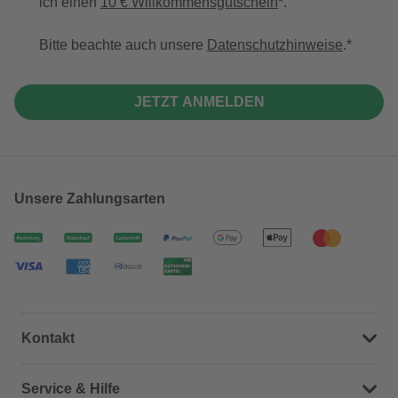
ich einen
10 € Willkommensgutschein
*.
Bitte beachte auch unsere
Datenschutzhinweise
.
JETZT ANMELDEN
Unsere Zahlungsarten
Kontakt
Dein Kontakt zu uns
Service & Hilfe