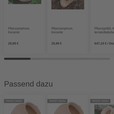
Pflanzamphore,
Pflanzamphore,
Pflanzgefäß, 
Keramik
Keramik
terrakottafarb
29,99 €
29,99 €
647,19 € / St
Passend dazu
PASST DAZU
PASST DAZU
PASST DAZU