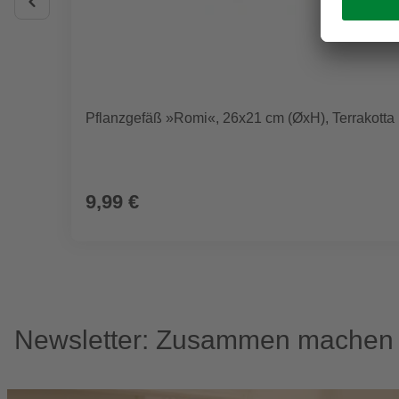
Pflanzgefäß »Romi«, 26x21 cm (ØxH), Terrakotta
9,99 €
Newsletter: Zusammen machen w