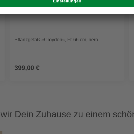
Pflanzgefäß »Croydon«, H: 66 cm, nero
399,00 €
ir Dein Zuhause zu einem schön